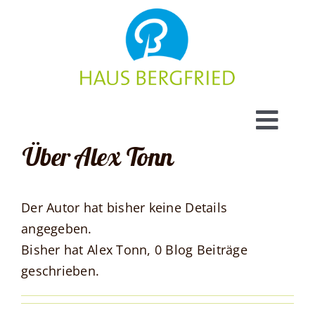
Zum
Inhalt
springen
Toggl
Über
Alex Tonn
Navig
Bilder
Der Autor hat bisher keine Details
Highlights
angegeben.
Bisher hat Alex Tonn, 0 Blog Beiträge
Buchung
geschrieben.
Kontakt